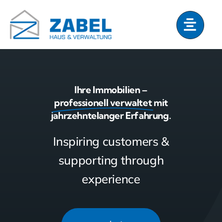
Skip
şans
vidobet
vidobet
vidobet
vidobet
casinolevant
casinolevant
casinolevant
vidobet
şans
casinolevant
casino
şans
casino
casino
casino
boostaro
casinolevant
şans
casinolevant
şanscasino
vidobet
vidobet
levant
gorabet
galyabet
gorabet
gorabet
gorabet
vidobet
galyabet
gorabet
gorabet
to
casino
|
|
güncel
giriş
|
|
|
giriş
casino
giriş
şans
casino
levant
şans
şans
|
giriş
casino
giriş
|
|
giriş
casino
|
|
|
|
|
giriş
|
|
content
|
giriş
|
|
|
|
|
giriş
|
|
|
|
giriş
|
|
|
|
|
|
|
Ihre Immobilien –
professionell verwaltet
mit
jahrzehntelanger Erfahrung.
Inspiring customers &
supporting through
experience