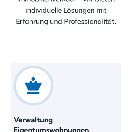
individuelle Lösungen mit
Erfahrung und Professionalität.
Verwaltung
Eigentumswohnungen