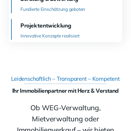
Fundierte Einschätzung geboten
Projektentwicklung
Innovative Konzepte realisiert
Leidenschaftlich – Transparent – Kompetent
Ihr Immobilienpartner mit Herz & Verstand
Ob WEG-Verwaltung,
Mietverwaltung oder
Immobilienverkauf – wir bieten