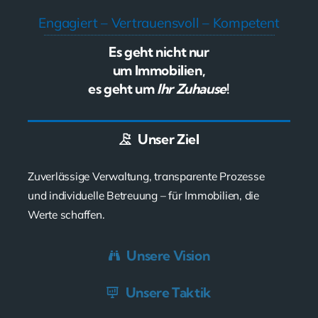
Engagiert – Vertrauensvoll – Kompetent
Es geht nicht nur
um Immobilien,
es geht um
Ihr Zuhause
!
Unser Ziel
Zuverlässige Verwaltung, transparente Prozesse
und individuelle Betreuung – für Immobilien, die
Werte schaffen.
Unsere Vision
Unsere Taktik