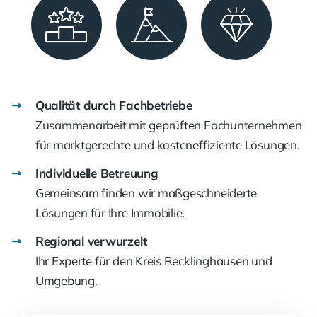
Qualität durch Fachbetriebe
Zusammenarbeit mit geprüften Fachunternehmen
für marktgerechte und kosteneffiziente Lösungen.
Individuelle Betreuung
Gemeinsam finden wir maßgeschneiderte
Lösungen für Ihre Immobilie.
Regional verwurzelt
Ihr Experte für den Kreis Recklinghausen und
Umgebung.