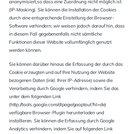
anonymisiert,so dass eine Zuordnung nicht möglich ist
(IP-Masking). Sie können die Installation der Cookies
durch eine entsprechende Einstellung der Browser-
Software verhindern; wir weisen jedoch darauf hin, dass
in diesem Fall gegebenenfalls nicht sämtliche
Funktionen dieser Website vollumfänglich genutzt
werden können.
Sie können darüber hinaus die Erfassung der durch das
Cookie erzeugten und auf Ihre Nutzung der Website
bezogenen Daten (inkl. Ihrer IP-Adresse) sowie die
Verarbeitung durch Google verhindern, indem Sie das
unter dem folgenden Link
(http://tools.google.com/dlpage/gaoptout?hl=de)
verfügbare Browser-Plugin herunterladen und
installieren. Sie können die Erfassung durch Google
Analytics verhindern, indem Sie auf folgenden Link