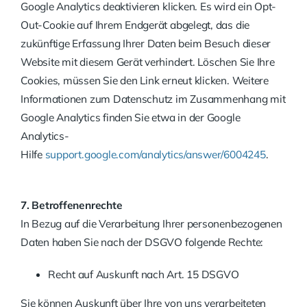
Google Analytics deaktivieren klicken. Es wird ein Opt-
Out-Cookie auf Ihrem Endgerät abgelegt, das die
zukünftige Erfassung Ihrer Daten beim Besuch dieser
Website mit diesem Gerät verhindert. Löschen Sie Ihre
Cookies, müssen Sie den Link erneut klicken. Weitere
Informationen zum Datenschutz im Zusammenhang mit
Google Analytics finden Sie etwa in der Google
Analytics-
Hilfe
support.google.com/analytics/answer/6004245
.
7. Betroffenenrechte
In Bezug auf die Verarbeitung Ihrer personenbezogenen
Daten haben Sie nach der DSGVO folgende Rechte:
Recht auf Auskunft nach Art. 15 DSGVO
Sie können Auskunft über Ihre von uns verarbeiteten