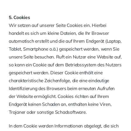
5. Cookies
Wir setzen auf unserer Seite Cookies ein. Hierbei
handelt es sich um kleine Dateien, die Ihr Browser
automatisch erstellt und die auf Ihrem Endgerät (Laptop,
Tablet, Smartphone o.ä.) gespeichert werden, wenn Sie
unsere Seite besuchen. Ruft ein Nutzer eine Website auf,
so kann ein Cookie auf dem Betriebssystem des Nutzers
gespeichert werden. Dieser Cookie enthält eine
charakteristische Zeichenfolge, die eine eindeutige
Identifizierung des Browsers beim erneuten Aufrufen
der Website ermöglicht. Cookies richten auf Ihrem
Endgerät keinen Schaden an, enthalten keine Viren,
Trojaner oder sonstige Schadsoftware.
In dem Cookie werden Informationen abgelegt, die sich