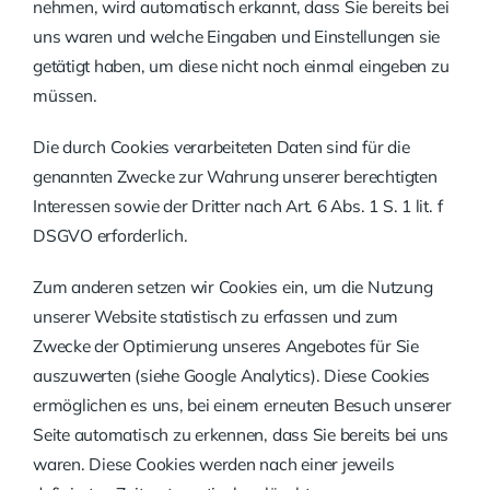
nehmen, wird automatisch erkannt, dass Sie bereits bei
uns waren und welche Eingaben und Einstellungen sie
getätigt haben, um diese nicht noch einmal eingeben zu
müssen.
Die durch Cookies verarbeiteten Daten sind für die
genannten Zwecke zur Wahrung unserer berechtigten
Interessen sowie der Dritter nach Art. 6 Abs. 1 S. 1 lit. f
DSGVO erforderlich.
Zum anderen setzen wir Cookies ein, um die Nutzung
unserer Website statistisch zu erfassen und zum
Zwecke der Optimierung unseres Angebotes für Sie
auszuwerten (siehe Google Analytics). Diese Cookies
ermöglichen es uns, bei einem erneuten Besuch unserer
Seite automatisch zu erkennen, dass Sie bereits bei uns
waren. Diese Cookies werden nach einer jeweils