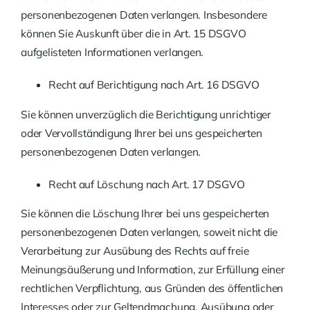
personenbezogenen Daten verlangen. Insbesondere
können Sie Auskunft über die in Art. 15 DSGVO
aufgelisteten Informationen verlangen.
Recht auf Berichtigung nach Art. 16 DSGVO
Sie können unverzüglich die Berichtigung unrichtiger
oder Vervollständigung Ihrer bei uns gespeicherten
personenbezogenen Daten verlangen.
Recht auf Löschung nach Art. 17 DSGVO
Sie können die Löschung Ihrer bei uns gespeicherten
personenbezogenen Daten verlangen, soweit nicht die
Verarbeitung zur Ausübung des Rechts auf freie
Meinungsäußerung und Information, zur Erfüllung einer
rechtlichen Verpflichtung, aus Gründen des öffentlichen
Interesses oder zur Geltendmachung, Ausübung oder