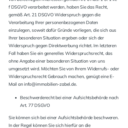
f DSGVO verarbeitet werden, haben Sie das Recht,
gemäß Art. 21 DSGVO Widerspruch gegen die
Verarbeitung Ihrer personenbezogenen Daten
einzulegen, soweit dafür Gründe vorliegen, die sich aus
Ihrer besonderen Situation ergeben oder sich der
Widerspruch gegen Direktwerbung richtet. Im letzteren
Fall haben Sie ein generelles Widerspruchsrecht, das
ohne Angabe einer besonderen Situation von uns
umgesetzt wird. Möchten Sie von Ihrem Widerrufs- oder
Widerspruchsrecht Gebrauch machen, genügt eine E-
Mail an info@immobilien-zabel.de.
Beschwerderecht bei einer Aufsichtsbehörde nach
Art. 77 DSGVO
Sie können sich bei einer Aufsichtsbehörde beschweren.
In der Regel können Sie sich hierfür an die