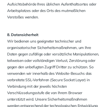
Aufsichtsbehörde Ihres üblichen Aufenthaltsortes oder
Arbeitsplatzes oder des Orts des mutmaßlichen
Verstoßes wenden.
8. Datensicherheit
Wir bedienen uns geeigneter technischer und
organisatorischer Sicherheitsmaßnahmen, um Ihre
Daten gegen zufällige oder vorsätzliche Manipulationen,
teilweisen oder vollständigen Verlust, Zerstörung oder
gegen den unbefugten Zugriff Dritter zu schützen. So
verwenden wir innerhalb des Website-Besuchs das
verbreitete SSL-Verfahren (Secure Socket Layer) in
Verbindung mit der jeweils höchsten
Verschlüsselungsstufe die von Ihrem Browser
unterstützt wird. Unsere Sicherheitsmaßnahmen
werden entsprechend der technologischen Entwicklung