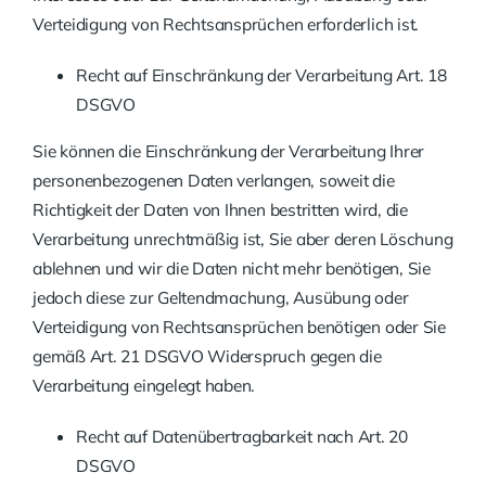
Verteidigung von Rechtsansprüchen erforderlich ist.
Recht auf Einschränkung der Verarbeitung Art. 18
DSGVO
Sie können die Einschränkung der Verarbeitung Ihrer
personenbezogenen Daten verlangen, soweit die
Richtigkeit der Daten von Ihnen bestritten wird, die
Verarbeitung unrechtmäßig ist, Sie aber deren Löschung
ablehnen und wir die Daten nicht mehr benötigen, Sie
jedoch diese zur Geltendmachung, Ausübung oder
Verteidigung von Rechtsansprüchen benötigen oder Sie
gemäß Art. 21 DSGVO Widerspruch gegen die
Verarbeitung eingelegt haben.
Recht auf Datenübertragbarkeit nach Art. 20
DSGVO