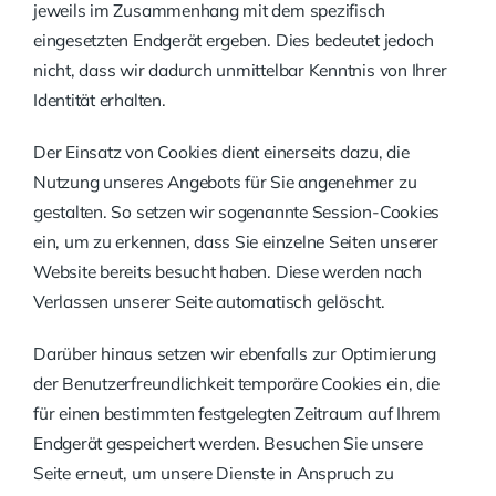
jeweils im Zusammenhang mit dem spezifisch
eingesetzten Endgerät ergeben. Dies bedeutet jedoch
nicht, dass wir dadurch unmittelbar Kenntnis von Ihrer
Identität erhalten.
Der Einsatz von Cookies dient einerseits dazu, die
Nutzung unseres Angebots für Sie angenehmer zu
gestalten. So setzen wir sogenannte Session-Cookies
ein, um zu erkennen, dass Sie einzelne Seiten unserer
Website bereits besucht haben. Diese werden nach
Verlassen unserer Seite automatisch gelöscht.
Darüber hinaus setzen wir ebenfalls zur Optimierung
der Benutzerfreundlichkeit temporäre Cookies ein, die
für einen bestimmten festgelegten Zeitraum auf Ihrem
Endgerät gespeichert werden. Besuchen Sie unsere
Seite erneut, um unsere Dienste in Anspruch zu